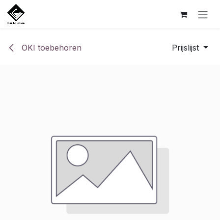
Overslaan naar inhoud
OKI toebehoren
Prijslijst