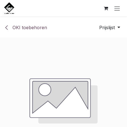
Overslaan naar inhoud
OKI toebehoren
Prijslijst