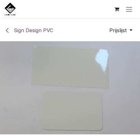
Overslaan naar inhoud
Sign Design PVC
Prijslijst