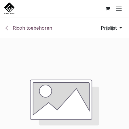
Overslaan naar inhoud
Ricoh toebehoren
Prijslijst