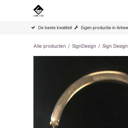
Overslaan naar inhoud
Home
Onze Producten
Licen
De beste kwaliteit
Eigen productie in Antw
Alle producten
SignDesign
Sign Design