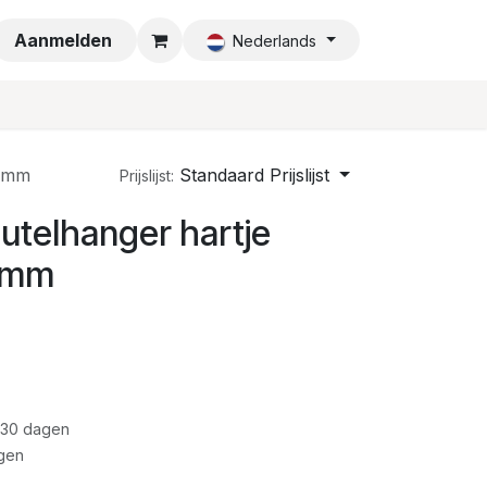
a
Aanmelden
Nederlands
35mm
Standaard Prijslijst
Prijslijst:
utelhanger hartje
5mm
 30 dagen
gen