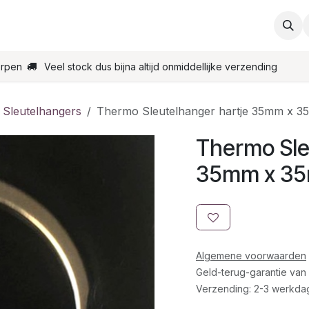
ties
Support
Contact
Bestel online
Startpagin
erpen
Veel stock dus bijna altijd onmiddellijke verzending
 Sleutelhangers
Thermo Sleutelhanger hartje 35mm x 
Thermo Sle
35mm x 3
Algemene voorwaarden
Geld-terug-garantie van
Verzending: 2-3 werkda