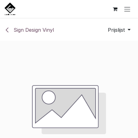
Overslaan naar inhoud
Sign Design Vinyl
Prijslijst