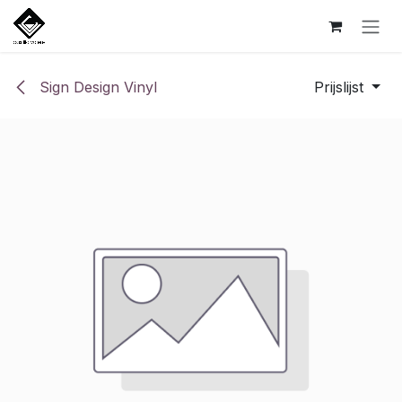
Overslaan naar inhoud
Sign Design Vinyl
Prijslijst