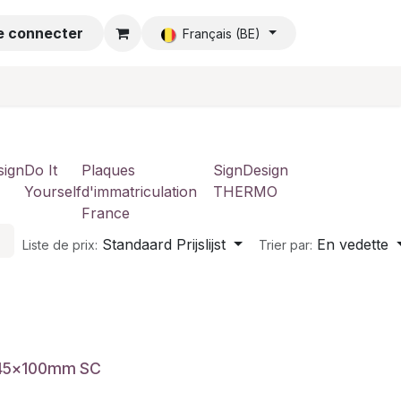
e connecter
Accueil
Français (BE)
sign
Do It
Plaques
SignDesign
Yourself
d'immatriculation
THERMO
France
Standaard Prijslijst
En vedette
Liste de prix:
Trier par:
 145x100mm SC