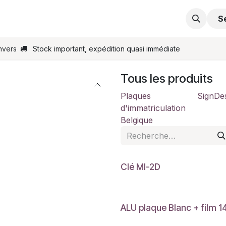
s
Support
Contactez-nous
Commande en ligne
S
nvers
Stock important, expédition quasi immédiate
Tous les produits
Plaques
SignDe
d'immatriculation
Belgique
Clé MI-2D
ALU plaque Blanc + film