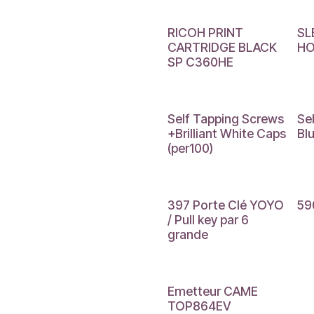
RICOH PRINT
SL
CARTRIDGE BLACK
HO
SP C360HE
Self Tapping Screws
Se
+Brilliant White Caps
Bl
(per100)
397 Porte Clé YOYO
59
/ Pull key par 6
grande
Emetteur CAME
TOP864EV