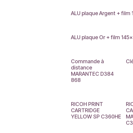
ALU plaque Argent + fil
ALU plaque Or + film 14
Commande à
Cl
distance
MARANTEC D384
868
RICOH PRINT
RI
CARTRIDGE
CA
YELLOW SP C360HE
MA
C3