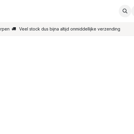
ties
Support
Contact
Bestel online
Startpagin
erpen
Veel stock dus bijna altijd onmiddellijke verzending