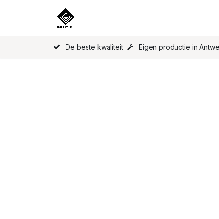
Overslaan naar inhoud
Home
Onze Producten
Licen
De beste kwaliteit
Eigen productie in Antw