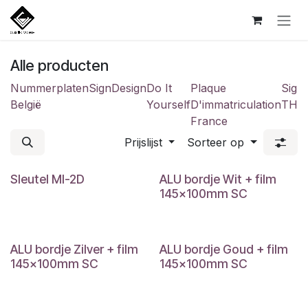
Overslaan naar inhoud
Alle producten
Nummerplaten
SignDesign
Do It
Plaque
Sign
België
Yourself
D'immatriculation
THE
France
Prijslijst
Sorteer op
Sleutel MI-2D
ALU bordje Wit + film
145x100mm SC
ALU bordje Zilver + film
ALU bordje Goud + film
145x100mm SC
145x100mm SC