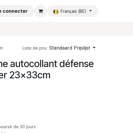
e connecter
Accueil
Français (BE)
cm
Standaard Prijslijst
Liste de prix:
e autocollant défense
ner 23x33cm
mboursé de 30 jours