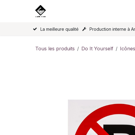
Se rendre au contenu
Accueil
Nos produits
Licence
La meilleure qualité
Production interne à A
Tous les produits
Do It Yourself
Icône