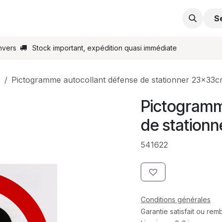
s
Support
Contactez-nous
Commande en ligne
S
nvers
Stock important, expédition quasi immédiate
s
Pictogramme autocollant défense de stationner 23x33
Pictogramm
de station
541622
Conditions générales
Garantie satisfait ou re