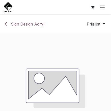
Overslaan naar inhoud
Sign Design Acryl
Prijslijst