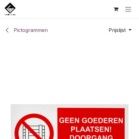
Overslaan naar inhoud
Pictogrammen
Prijslijst