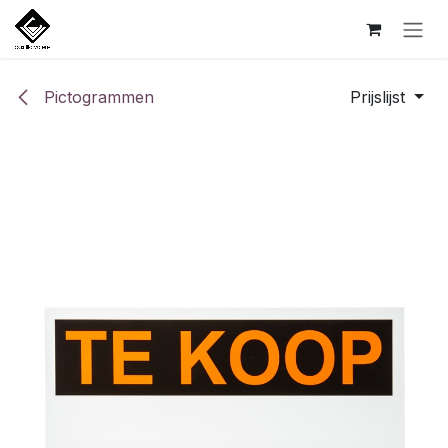
Overslaan naar inhoud
Pictogrammen
Prijslijst