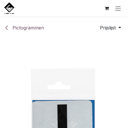
Overslaan naar inhoud
Pictogrammen
Prijslijst