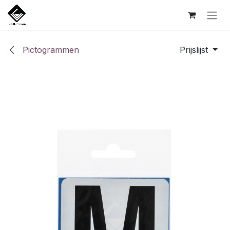
Overslaan naar inhoud
Pictogrammen
Prijslijst