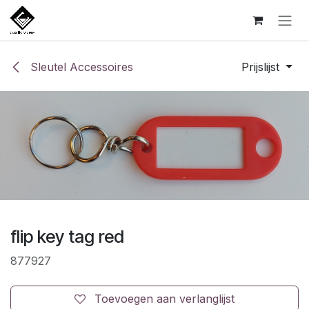
Overslaan naar inhoud
Sleutel Accessoires
Prijslijst
flip key tag red
877927
Toevoegen aan verlanglijst