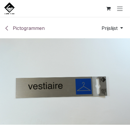
Overslaan naar inhoud
Pictogrammen
Prijslijst