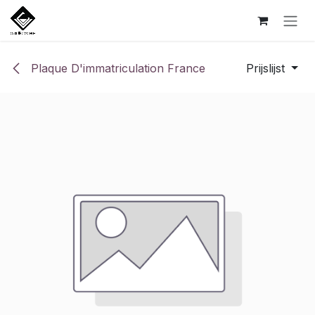
Overslaan naar inhoud
Plaque D'immatriculation France
Prijslijst