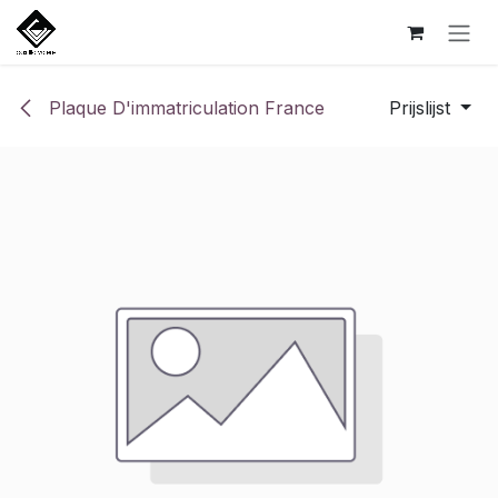
Overslaan naar inhoud
Plaque D'immatriculation France
Prijslijst