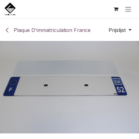
Overslaan naar inhoud
Plaque D'immatriculation France
Prijslijst