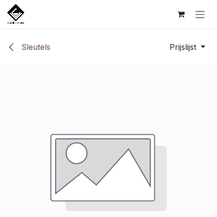
Overslaan naar inhoud
Sleutels
Prijslijst