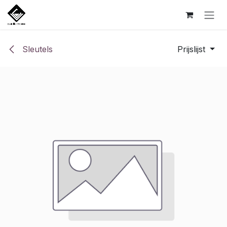
Overslaan naar inhoud
Sleutels
Prijslijst