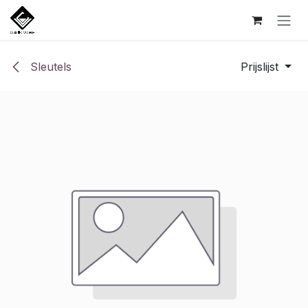
Overslaan naar inhoud
Sleutels
Prijslijst