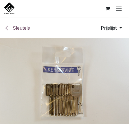
Overslaan naar inhoud
Sleutels
Prijslijst