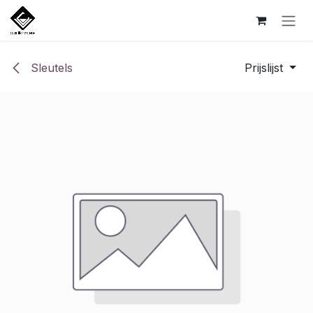
Overslaan naar inhoud
Sleutels
Prijslijst