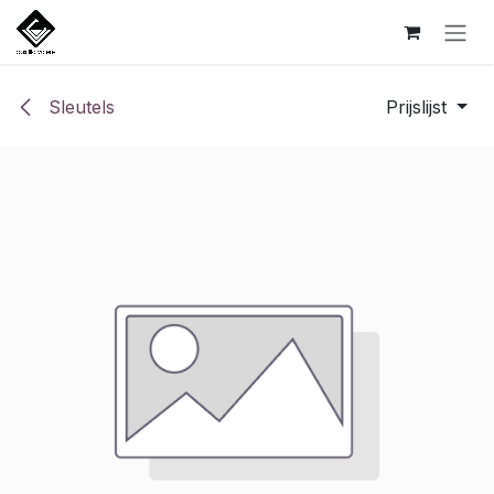
Overslaan naar inhoud
Sleutels
Prijslijst