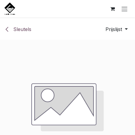
Overslaan naar inhoud
Sleutels
Prijslijst