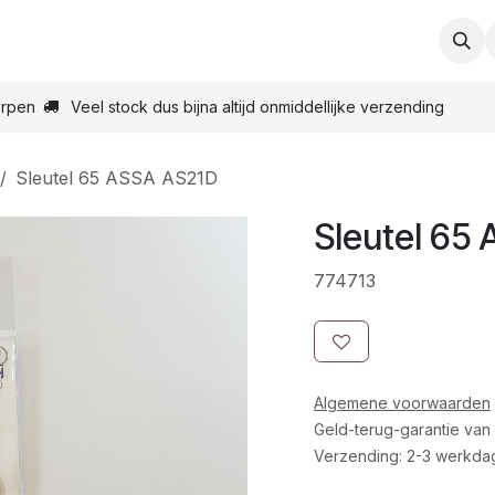
ties
Support
Contact
Bestel online
Startpagin
erpen
Veel stock dus bijna altijd onmiddellijke verzending
Sleutel 65 ASSA AS21D
Sleutel 65
774713
Algemene voorwaarden
Geld-terug-garantie van
Verzending: 2-3 werkda