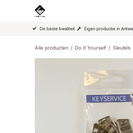
Overslaan naar inhoud
Home
Onze Producten
Licen
De beste kwaliteit
Eigen productie in Antw
Alle producten
Do It Yourself
Sleutels