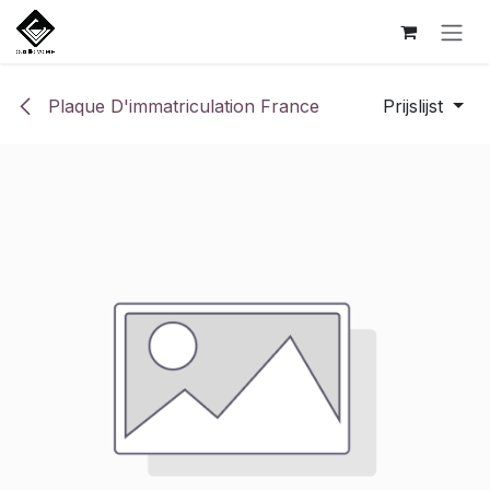
Overslaan naar inhoud
Plaque D'immatriculation France
Prijslijst