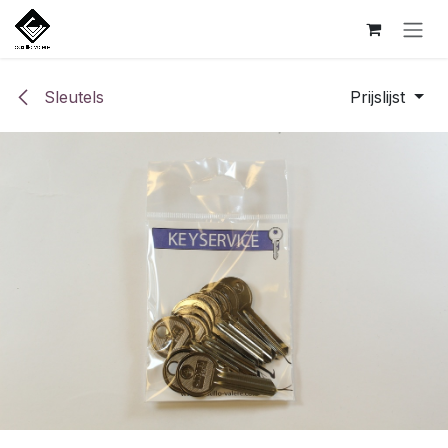
Overslaan naar inhoud
Sleutels
Prijslijst