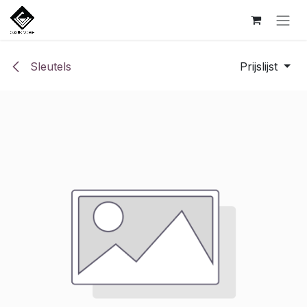
Overslaan naar inhoud
Sleutels
Prijslijst