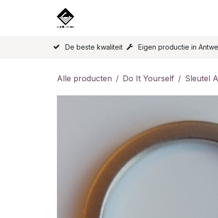
Overslaan naar inhoud
Home
Onze Producten
Licen
De beste kwaliteit
Eigen productie in Antw
Alle producten
Do It Yourself
Sleutel 