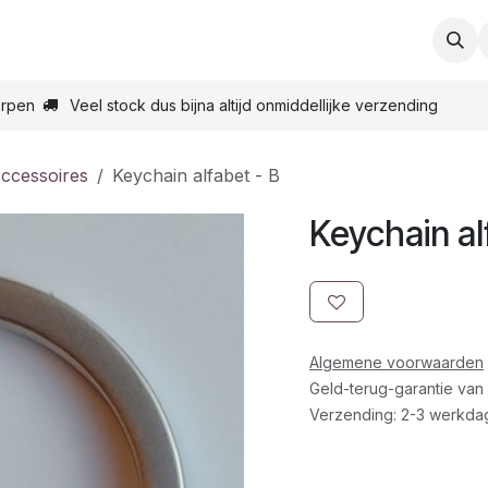
ties
Support
Contact
Bestel online
Startpagin
erpen
Veel stock dus bijna altijd onmiddellijke verzending
Accessoires
Keychain alfabet - B
Keychain al
Algemene voorwaarden
Geld-terug-garantie van
Verzending: 2-3 werkda