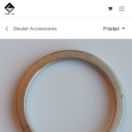
Overslaan naar inhoud
Sleutel Accessoires
Prijslijst