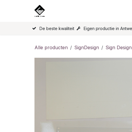
Overslaan naar inhoud
Home
Onze Producten
Licen
De beste kwaliteit
Eigen productie in Antw
Alle producten
SignDesign
Sign Desig