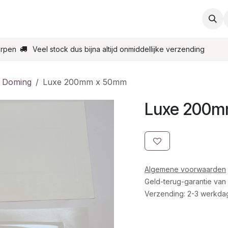
ties
Support
Contact
Bestel online
Startpagin
erpen
Veel stock dus bijna altijd onmiddellijke verzending
n Doming
Luxe 200mm x 50mm
Luxe 200m
Algemene voorwaarden
Geld-terug-garantie van
Verzending: 2-3 werkda