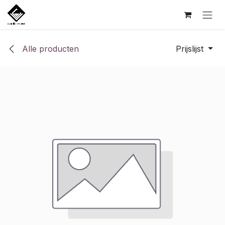
Overslaan naar inhoud
Alle producten
Prijslijst