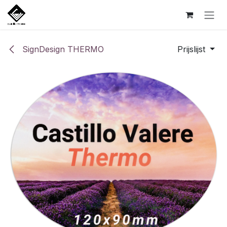
Overslaan naar inhoud
SignDesign THERMO
Prijslijst