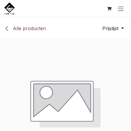
Overslaan naar inhoud
Alle producten
Prijslijst