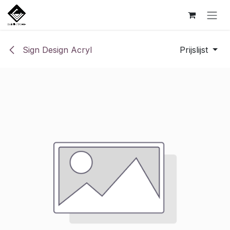
Overslaan naar inhoud
Sign Design Acryl
Prijslijst