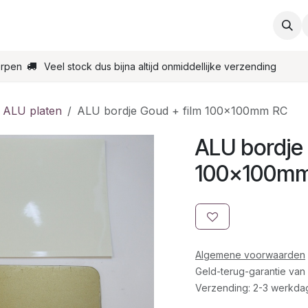
ties
Support
Contact
Bestel online
Startpagin
erpen
Veel stock dus bijna altijd onmiddellijke verzending
 ALU platen
ALU bordje Goud + film 100x100mm RC
ALU bordje 
100x100m
Algemene voorwaarden
Geld-terug-garantie van
Verzending: 2-3 werkda