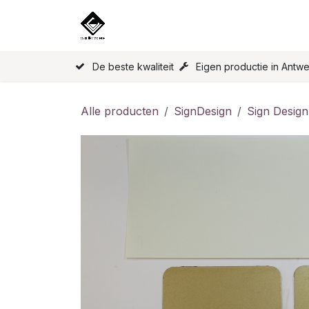
Overslaan naar inhoud
Home
Onze Producten
Licen
De beste kwaliteit
Eigen productie in Antw
Alle producten
SignDesign
Sign Design